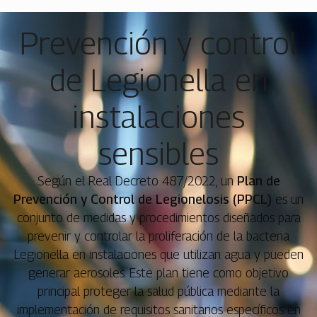
Prevención y control
de Legionella en
instalaciones
sensibles
Según el Real Decreto 487/2022, un
Plan de
Prevención y Control de Legionelosis (PPCL)
es un
conjunto de medidas y procedimientos diseñados para
prevenir y controlar la proliferación de la bacteria
Legionella en instalaciones que utilizan agua y pueden
generar aerosoles. Este plan tiene como objetivo
principal proteger la salud pública mediante la
implementación de requisitos sanitarios específicos en